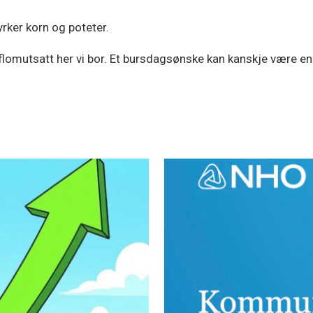
rker korn og poteter.
er flomutsatt her vi bor. Et bursdagsønske kan kanskje være e