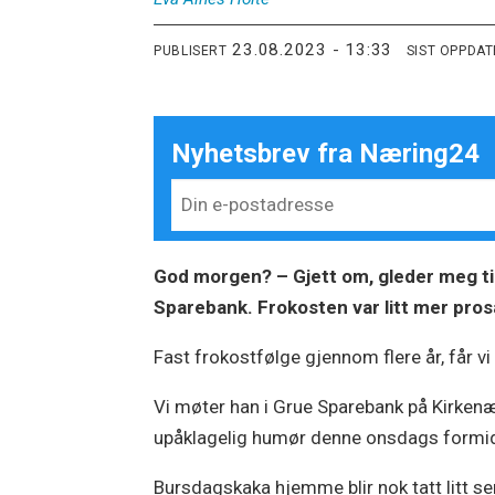
23.08.2023 - 13:33
PUBLISERT
SIST OPPDA
Nyhetsbrev fra Næring24
God morgen? – Gjett om, gleder meg til 
Sparebank. Frokosten var litt mer pro
Fast frokostfølge gjennom flere år, får vi 
Vi møter han i Grue Sparebank på Kirkenær.
upåklagelig humør denne onsdags formidda
Bursdagskaka hjemme blir nok tatt litt s