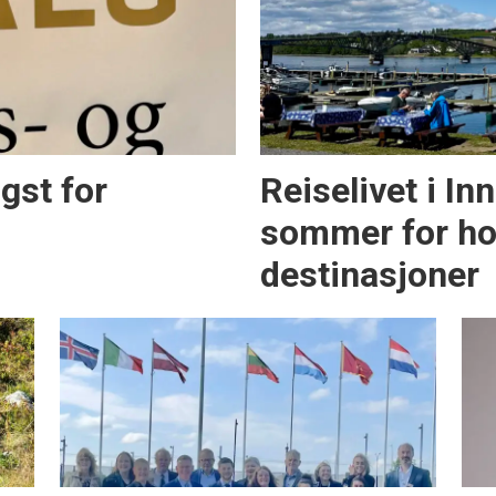
igst for
Reiselivet i In
sommer for hot
destinasjoner