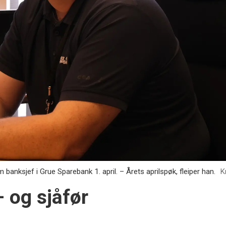
anksjef i Grue Sparebank 1. april. – Årets aprilspøk, fleiper han.
K
 og sjåfør