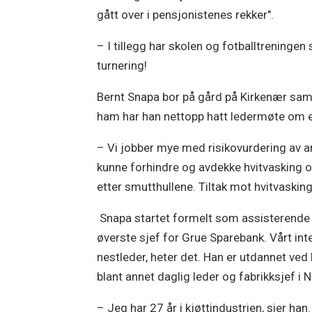
gått over i pensjonistenes rekker".
– I tillegg har skolen og fotballtreningen s
turnering!
Bernt Snapa bor på gård på Kirkenær sa
ham har han nettopp hatt ledermøte om e
– Vi jobber mye med risikovurdering av anti-
kunne forhindre og avdekke hvitvasking og 
etter smutthullene. Tiltak mot hvitvasking
Snapa startet formelt som assisterende b
øverste sjef for Grue Sparebank. Vårt int
nestleder, heter det. Han er utdannet v
blant annet daglig leder og fabrikksjef i
– Jeg har 27 år i kjøttindustrien, sier han