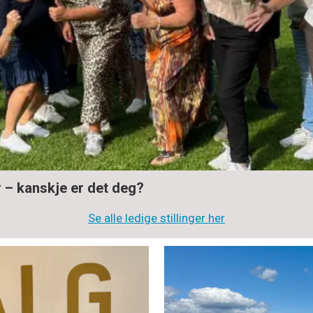
r – kanskje er det deg?
Se alle ledige stillinger her