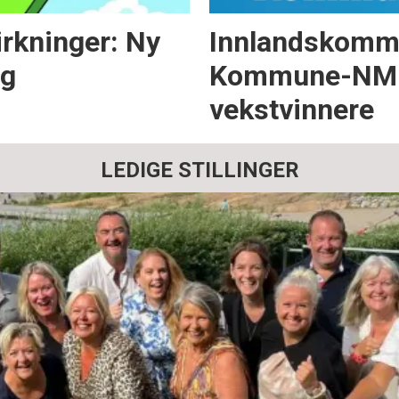
virkninger: Ny
Innlandskommu
og
Kommune-NM – 
vekstvinnere
LEDIGE STILLINGER