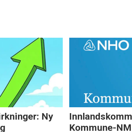
virkninger: Ny
Innlandskommu
og
Kommune-NM – 