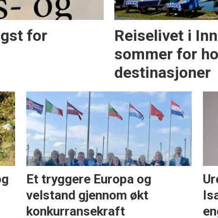
igst for
Reiselivet i In
sommer for hot
destinasjoner
og
Et tryggere Europa og
Ur
velstand gjennom økt
Is
konkurransekraft
en