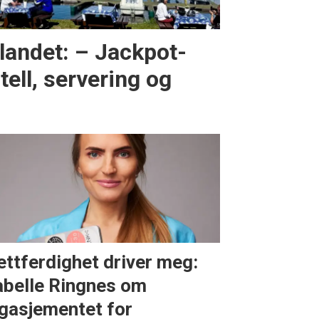
nlandet: – Jackpot-
ell, servering og
ettferdighet driver meg:
abelle Ringnes om
gasjementet for