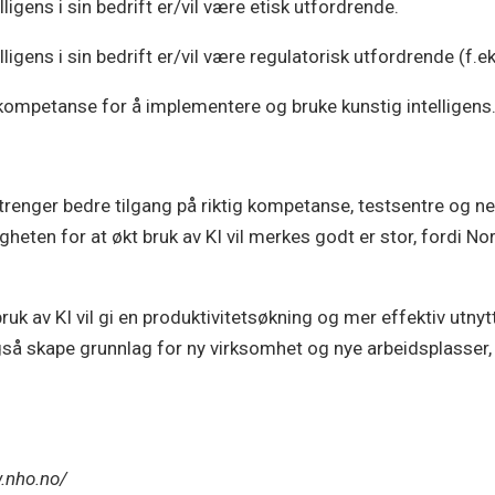
lligens i sin bedrift er/vil være etisk utfordrende.
lligens i sin bedrift er/vil være regulatorisk utfordrende (f.
 kompetanse for å implementere og bruke kunstig intelligens
renger bedre tilgang på riktig kompetanse, testsentre og nett
eten for at økt bruk av KI vil merkes godt er stor, fordi Nor
ruk av KI vil gi en produktivitetsøkning og mer effektiv utnyt
gså skape grunnlag for ny virksomhet og nye arbeidsplasser,
.nho.no/