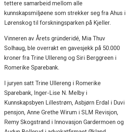
tettere samarbeid mellom alle
kunnskapsmiljøene som strekker seg fra Ahus i
Lørenskog til forskningsparken på Kjeller.
Vinneren av Årets gründeridé, Mia Thuv
Solhaug, ble overrakt en gavesjekk på 50.000
kroner fra Trine Ullereng og Siri Berggreen i
Romerike Sparebank.
I juryen satt Trine Ullereng i Romerike
Sparebank, Inger-Lise N. Melby i
Kunnskapsbyen Lillestrøm, Asbjørn Erdal i Duvi
pensjon, Anne Grethe Wirum i SLM Revisjon,
Remy Skogstrand i Innovasjon Gardermoen og
Audun Bollerud i advokatfirmaet Økland.