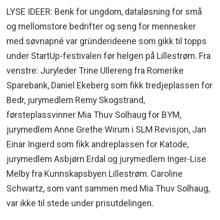
LYSE IDEER: Benk for ungdom, dataløsning for små
og mellomstore bedrifter og seng for mennesker
med søvnapné var gründerideene som gikk til topps
under StartUp-festivalen før helgen på Lillestrøm. Fra
venstre: Juryleder Trine Ullereng fra Romerike
Sparebank, Daniel Ekeberg som fikk tredjeplassen for
Bedr, jurymedlem Remy Skogstrand,
førsteplassvinner Mia Thuv Solhaug for BYM,
jurymedlem Anne Grethe Wirum i SLM Revisjon, Jan
Einar Ingierd som fikk andreplassen for Katode,
jurymedlem Asbjørn Erdal og jurymedlem Inger-Lise
Melby fra Kunnskapsbyen Lillestrøm. Caroline
Schwartz, som vant sammen med Mia Thuv Solhaug,
var ikke til stede under prisutdelingen.