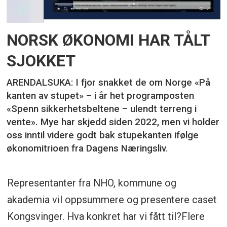
utdanningskomiteen, Arbeiderpartiet * Bård
Tronvoll, professor i marketing, Høgskolen
NORSK ØKONOMI HAR TÅLT
i Innlandet, * Lars Gillund, daglig leder,
Klosser innovasjon og * Jon Kristiansen,
SJOKKET
leder, NHO Innlandet
ARENDALSUKA: I fjor snakket de om Norge «På
kanten av stupet» – i år het programposten
«Spenn sikkerhetsbeltene – ulendt terreng i
vente». Mye har skjedd siden 2022, men vi holder
oss inntil videre godt bak stupekanten ifølge
økonomitrioen fra Dagens Næringsliv.
Representanter fra NHO, kommune og
akademia vil oppsummere og presentere caset
Kongsvinger. Hva konkret har vi fått til?Flere