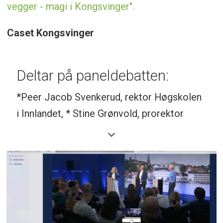
vegger - magi i Kongsvinger".
Caset Kongsvinger
Deltar på paneldebatten:
*Peer Jacob Svenkerud, rektor Høgskolen
i Innlandet, * Stine Grønvold, prorektor
utdanning, Høgskolen i Innlandet, * Erik
Platek, daglig leder, Schutz Nordic, * Trond
Hagerud, administrerende direktør, Mapei,
* Kari-Anne Jønnes, stortingsrepresentant
/ utdanningskomiteen, Høyre, * Lise Selnes,
stortingsrepresentant /