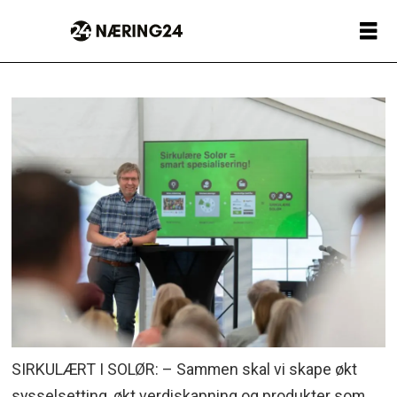
SIRKULÆRT I SOLØR: – Sammen skal vi skape økt
sysselsetting, økt verdiskapning og produkter som