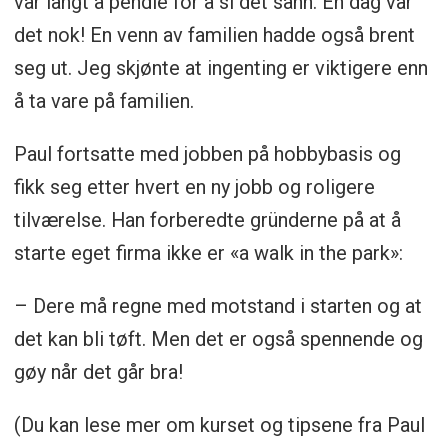
var langt å pendle for å si det sånn. En dag var
det nok! En venn av familien hadde også brent
seg ut. Jeg skjønte at ingenting er viktigere enn
å ta vare på familien.
Paul fortsatte med jobben på hobbybasis og
fikk seg etter hvert en ny jobb og roligere
tilværelse. Han forberedte gründerne på at å
starte eget firma ikke er «a walk in the park»:
– Dere må regne med motstand i starten og at
det kan bli tøft. Men det er også spennende og
gøy når det går bra!
(Du kan lese mer om kurset og tipsene fra Paul