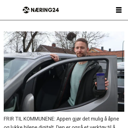
FRIR TIL KOMMUNENE: Appen gjør det mulig å åpne
og lukke bilene digitalt. Den er også et verktøy til å