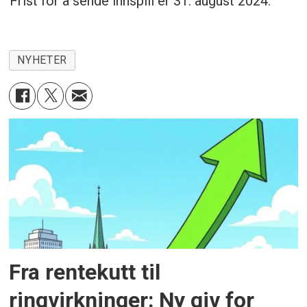
Frist for å sende innspill er 31. august 2024.
NYHETER
Fra rentekutt til
ringvirkninger: Ny giv for