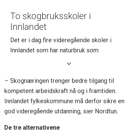
26 % av landets stående volum
To skogbruksskoler i
26 % av landets tilvekst
Innlandet
42 % av landets avvirkning for salg
Det er i dag fire videregående skoler i
25 % av landets verdiskaping fra trelast
Innlandet som har naturbruk som
og trevareindustrien
utdanningstilbud. De to første har i tillegg
Årlig planting og gjødsling binder CO2-
skogbruksutdanning.
utslipp fra over 31 000 biler
– Skognæringen trenger bedre tilgang til
Lena-Valle VGS
i Østre Toten kommune
kompetent arbeidskraft nå og i framtiden.
1 800 er sysselsatte i primærskogbruket
Innlandet fylkeskommune må derfor sikre en
Solør VGS
avdeling Sønsterud i Åsnes
Gir grunnlag for i alt 5 000
god videregående utdanning, sier Nordtun.
kommune
arbeidsplasser
Jønsberg VGS
i Stange kommune
De tre alternativene