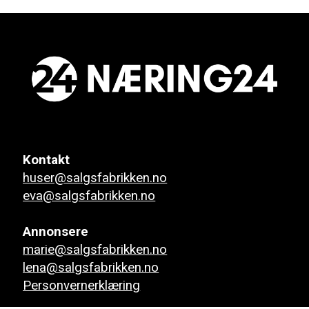
Kontakt
huser@salgsfabrikken.no
eva@salgsfabrikken.no
Annonsere
marie@salgsfabrikken.no
lena@salgsfabrikken.no
Personvernerklæring