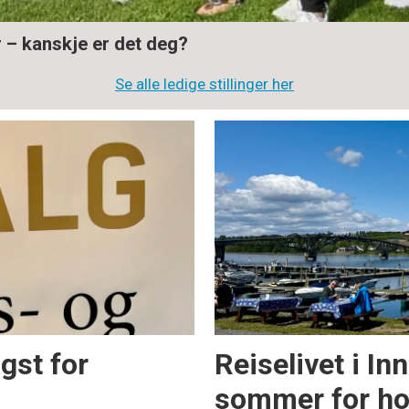
r – kanskje er det deg?
Se alle ledige stillinger her
igst for
Reiselivet i In
sommer for hot