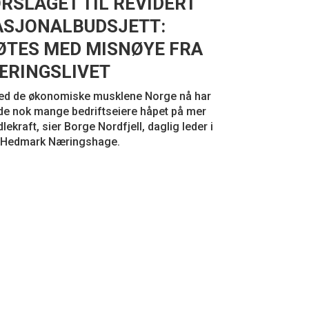
RSLAGET TIL REVIDERT
ASJONALBUDSJETT:
TES MED MISNØYE FRA
ÆRINGSLIVET
ed de økonomiske musklene Norge nå har
e nok mange bedriftseiere håpet på mer
lekraft, sier Borge Nordfjell, daglig leder i
-Hedmark Næringshage.