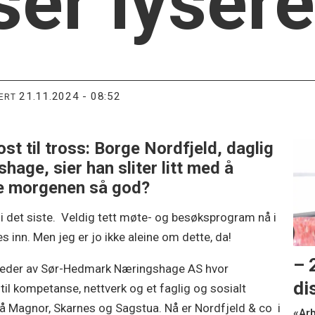
ser lysere
21.11.2024 - 08:52
TERT
st til tross: Borge Nordfjeld, daglig
age, sier han sliter litt med å
ke morgenen så god?
 i det siste. Veldig tett møte- og besøksprogram nå i
s inn. Men jeg er jo ikke aleine om dette, da!
– 
m leder av Sør-Hedmark Næringshage AS hvor
di
 til kompetanse, nettverk og et faglig og sosialt
å Magnor, Skarnes og Sagstua. Nå er Nordfjeld & co i
«Arb