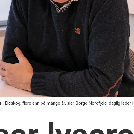
er i Eidskog, flere enn på mange år, sier Borge Nordfjeld, daglig led