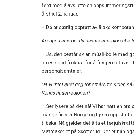
ferd med å avslutte en oppsummeringsru
årshjul 2. januar.
– De er særlig opptatt av å øke kompetan
Apropos energi - du nevnte energibombe ti
– Ja, den består av en müsli-bolle med g
ha en solid frokost for å fungere utover 
personalsamtaler.
Da vi intervjuet deg for ett års tid siden så
Kongsvingerregionen?
– Ser lysere på det nå! Vi har hatt en bra 
mange år, sier Borge og høres opprømt ut o
tilbake. Nå gjelder det å ta et førjulskraf
Matmakeriet på Skotterud. Der er han også