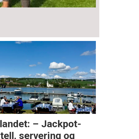
nlandet: – Jackpot-
ell, servering og