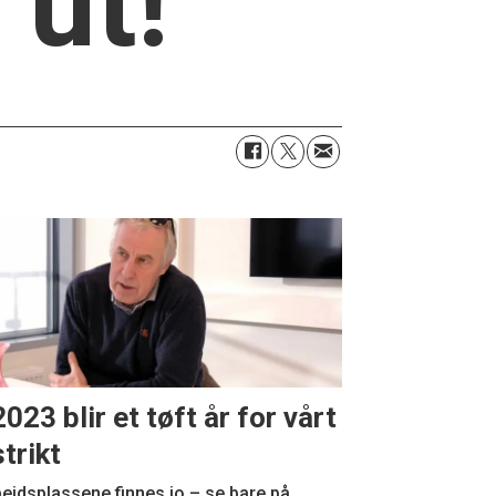
 ut!
2023 blir et tøft år for vårt
strikt
eidsplassene finnes jo – se bare på