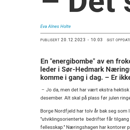
– Det 
Eva Alnes
Holte
20.12.2023 - 10:03
PUBLISERT
SIST OPPDA
En "energibombe" av en froko
leder i Sør-Hedmark Næringsh
komme i gang i dag. – Er ik
– Jo da, men det har vært ekstra hektisk
desember. Alt skal på plass før julen ringe
Borge Nordfjeld har tolv år bak seg so
"utviklingsorienterte bedrifter får tilgang
fellesskap." Næringshagen har kontorer p