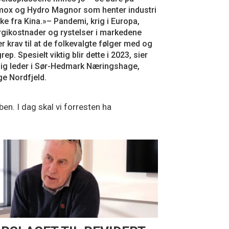
mox og Hydro Magnor som henter industri
ake fra Kina.»– Pandemi, krig i Europa,
gikostnader og rystelser i markedene
ler krav til at de folkevalgte følger med og
grep. Spesielt viktig blir dette i 2023, sier
ig leder i Sør-Hedmark Næringshage,
e Nordfjeld.
en. I dag skal vi forresten ha