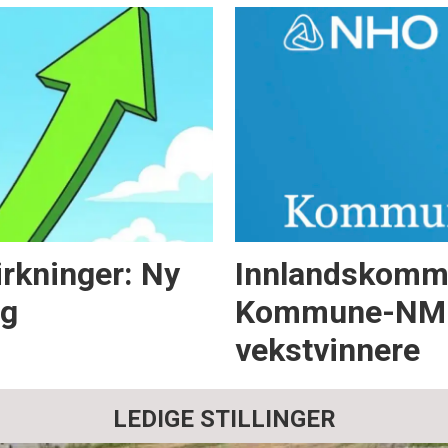
virkninger: Ny
Innlandskommu
og
Kommune-NM – 
vekstvinnere
LEDIGE STILLINGER