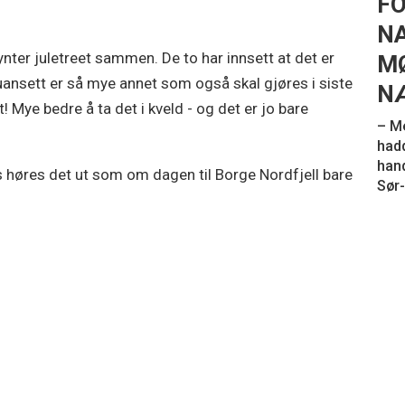
FO
N
ter juletreet sammen. De to har innsett at det er
MØ
et uansett er så mye annet som også skal gjøres i siste
N
t! Mye bedre å ta det i kveld - og det er jo bare
– M
hadd
hand
oss høres det ut som om dagen til Borge Nordfjell bare
Sør