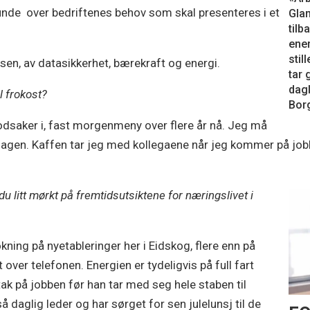
nde over bedriftenes behov som skal presenteres i et
Gla
tilb
ener
stil
sen, av datasikkerhet, bærekraft og energi.
tar 
dagl
l frokost?
Borg
odsaker i, fast morgenmeny over flere år nå. Jeg må
dagen. Kaffen tar jeg med kollegaene når jeg kommer på jobb
 du litt mørkt på fremtidsutsiktene for næringslivet i
økning på nyetableringer her i Eidskog, flere enn på
ver telefonen. Energien er tydeligvis på full fart
ttak på jobben før han tar med seg hele staben til
 daglig leder og har sørget for sen julelunsj til de