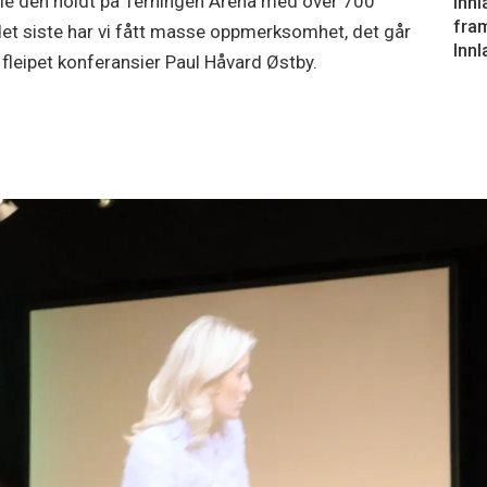
 ble den holdt på Terningen Arena med over 700
Innl
fram
det siste har vi fått masse oppmerksomhet, det går
Innl
 fleipet konferansier Paul Håvard Østby.