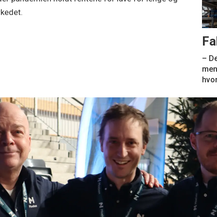
rkedet.
Fa
– De
men 
hvo