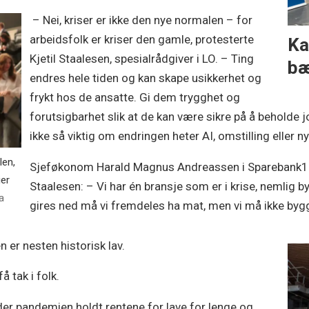
– Nei, kriser er ikke den nye normalen – for
arbeidsfolk er kriser den gamle, protesterte
Ka
Kjetil Staalesen, spesialrådgiver i LO. – Ting
bæ
endres hele tiden og kan skape usikkerhet og
frykt hos de ansatte. Gi dem trygghet og
forutsigbarhet slik at de kan være sikre på å beholde 
ikke så viktig om endringen heter AI, omstilling eller ny
len,
Sjeføkonom Harald Magnus Andreassen i Sparebank1 va
ier
Staalesen: – Vi har én bransje som er i krise, nemlig
a
gires ned må vi fremdeles ha mat, men vi må ikke bygg
 er nesten historisk lav.
å tak i folk.
der pandemien holdt rentene for lave for lenge og