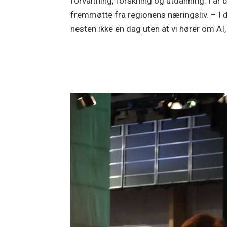
forvaltning, forskning og utdanning. I år
fremmøtte fra regionens næringsliv. – I 
nesten ikke en dag uten at vi hører om AI,