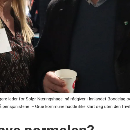
re leder for Solør Næringshage, nå rådgiver i Innlandet Bondelag og
å pensjonistene. – Grue kommune hadde ikke klart seg uten den frivilli