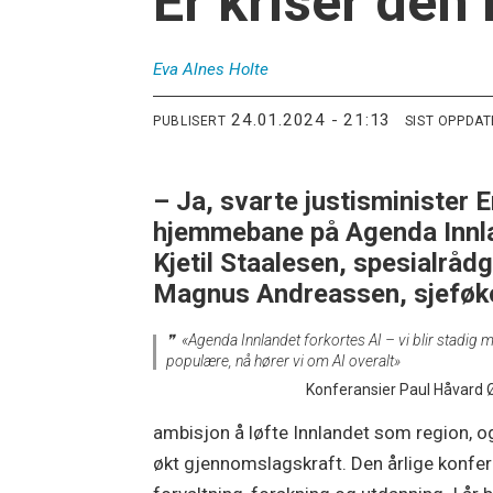
Er kriser den
Eva Alnes
Holte
24.01.2024 - 21:13
PUBLISERT
SIST OPPDA
– Ja, svarte justisminister 
hjemmebane på Agenda Innlan
Kjetil Staalesen, spesialrådg
Magnus Andreassen, sjeføk
«Agenda Innlandet forkortes AI – vi blir stadig 
populære, nå hører vi om AI overalt»
Konferansier Paul Håvard 
ambisjon å løfte Innlandet som region, og 
økt gjennomslagskraft. Den årlige konfera