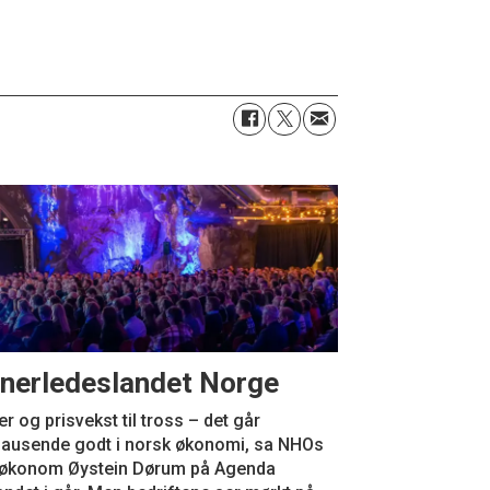
nerledeslandet Norge
er og prisvekst til tross – det går
bausende godt i norsk økonomi, sa NHOs
føkonom Øystein Dørum på Agenda