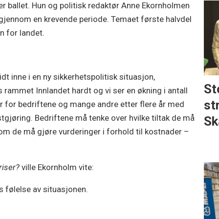
r ballet. Hun og politisk redaktør Anne Ekornholmen
 gjennom en krevende periode. Temaet første halvdel
n for landet.
dt inne i en ny sikkerhetspolitisk situasjon,
St
ammet Innlandet hardt og vi ser en økning i antall
st
er for bedriftene og mange andre etter flere år med
tgjøring. Bedriftene må tenke over hvilke tiltak de må
Sk
om de må gjøre vurderinger i forhold til kostnader –
riser?
ville Ekornholm vite:
es følelse av situasjonen.