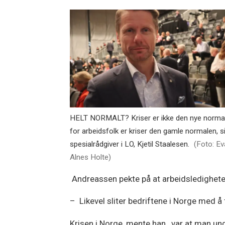
HELT NORMALT? Kriser er ikke den nye norma
for arbeidsfolk er kriser den gamle normalen, s
spesialrådgiver i LO, Kjetil Staalesen.
(Foto: Ev
Alnes Holte)
Andreassen pekte på at arbeidsledigheten
– Likevel sliter bedriftene i Norge med å f
Krisen i Norge, mente han , var at man un