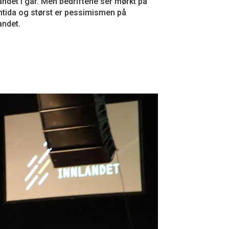
andet i går. Men bedriftene ser mørkt på
tida og størst er pessimismen på
andet.