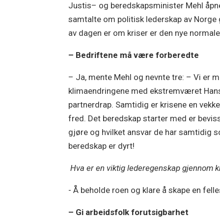
Justis– og beredskapsminister Mehl åpne
samtalte om politisk lederskap av Norge
av dagen er om kriser er den nye normale
– Bedriftene må være forberedte
– Ja, mente Mehl og nevnte tre: – Vi er mi
klimaendringene med ekstremværet Hans r
partnerdrap. Samtidig er krisene en vekk
fred. Det beredskap starter med er beviss
gjøre og hvilket ansvar de har samtidig s
beredskap er dyrt!
Hva er en viktig lederegenskap gjennom k
- Å beholde roen og klare å skape en fell
– Gi arbeidsfolk forutsigbarhet