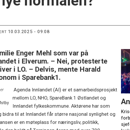
 nye normalen?
10.03.2025 - 09:08
TERT
Emilie Enger Mehl som var på
det i Elverum. – Nei, protesterte
iver i LO. – Delvis, mente Harald
onom i Sparebank1.
Agenda Innlandet (AI) er et samarbeidsprosjekt
mer
mellom LO, NHO, SpareBank 1 Østlandet og
An
Østby
Innlandet fylkeskommune. Aktørene har som
Kris
bidra til at Innlandet får større nasjonal synlighet og
for
nsen er en møteplass for næringsliv, politikk,
sje