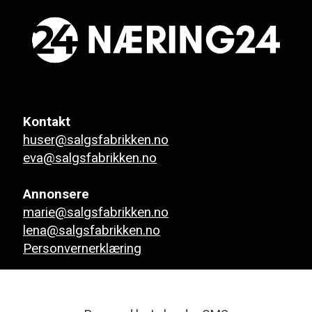
Kontakt
huser@salgsfabrikken.no
eva@salgsfabrikken.no
Annonsere
marie@salgsfabrikken.no
lena@salgsfabrikken.no
Personvernerklæring